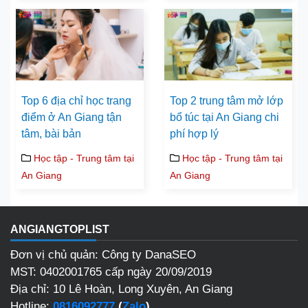
Top 6 địa chỉ học trang
Top 2 trung tâm mở lớp
điểm ở An Giang tận
bổ túc tại An Giang chi
tâm, bài bản
phí hợp lý
Học tập - Trung tâm tại
Học tập - Trung tâm tại
An Giang
An Giang
ANGIANGTOPLIST
Đơn vị chủ quản: Công ty DanaSEO
MST: 0402001765 cấp ngày 20/09/2019
Địa chỉ: 10 Lê Hoàn, Long Xuyên, An Giang
Hotline:
0816092777
(
Zalo
)