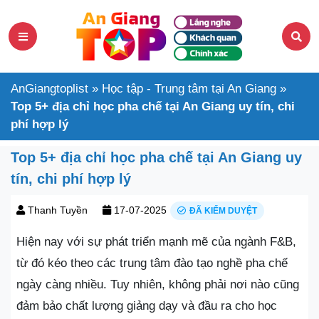
AnGiangtoplist
»
Học tập - Trung tâm tại An Giang
»
Top 5+ địa chỉ học pha chế tại An Giang uy tín, chi
phí hợp lý
Top 5+ địa chỉ học pha chế tại An Giang uy
tín, chi phí hợp lý
Thanh Tuyền
17-07-2025
ĐÃ KIỂM DUYỆT
Hiện nay với sự phát triển mạnh mẽ của ngành F&B,
từ đó kéo theo các trung tâm đào tạo nghề pha chế
ngày càng nhiều. Tuy nhiên, không phải nơi nào cũng
đảm bảo chất lượng giảng dạy và đầu ra cho học