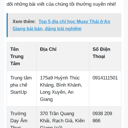
dõi những bài viết của chúng tôi thường xuyên nhé!
Xem thêm:
Top 5 địa chỉ học Muay Thái ở An
Giang bài bản, đáng trải nghiệm
Tên
Địa Chỉ
Số Điện
Trung
Thoại
Tâm
Trung tâm
175a9 Huỳnh Thúc
0914111501
pha chế
Kháng, Bình Khánh,
StartUp
Long Xuyên, An
Giang
Trường
370 Trần Quang
0938 209
Dạy Ẩm
Khải, Rạch Giá, Kiên
866
Thực
Giang (cũ)