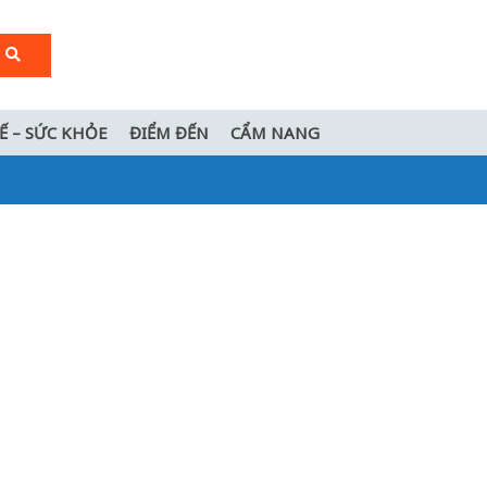
TẾ – SỨC KHỎE
ĐIỂM ĐẾN
CẨM NANG