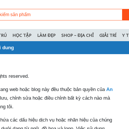
TRÚ
HỌC TẬP
LÀM ĐẸP
SHOP – ĐỊA CHỈ
GIẢI TRÍ
Y 
i dung
ghts reserved.
 trang web hoặc blog này đều thuộc bản quyền của
An
lưu, chỉnh sửa hoặc điều chỉnh bất kỳ cách nào mà
g tôi.
chứa các dấu hiệu dịch vụ hoặc nhãn hiệu của chúng
, dưới dạng từ ngữ, đồ họa và logo. Việc sử dụng