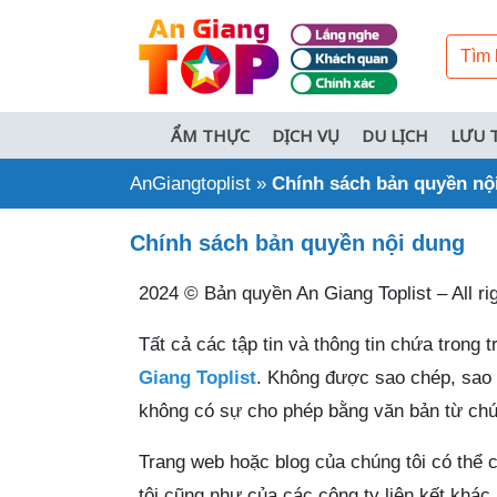
ẨM THỰC
DỊCH VỤ
DU LỊCH
LƯU 
AnGiangtoplist
»
Chính sách bản quyền nộ
Chính sách bản quyền nội dung
2024 © Bản quyền An Giang Toplist – All ri
Tất cả các tập tin và thông tin chứa trong
Giang Toplist
. Không được sao chép, sao 
không có sự cho phép bằng văn bản từ chún
Trang web hoặc blog của chúng tôi có thể 
tôi cũng như của các công ty liên kết khác