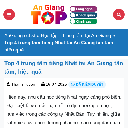
AnGiangtoplist
»
Học tập - Trung tâm tại An Giang
»
Top 4 trung tâm tiếng Nhật tại An Giang tận tâm,
hiệu quả
Top 4 trung tâm tiếng Nhật tại An Giang tận
tâm, hiệu quả
Thanh Tuyền
16-07-2025
ĐÃ KIỂM DUYỆT
Hiện nay, nhu cầu học tiếng Nhật ngày càng phổ biến.
Đặc biệt là với các bạn trẻ có định hướng du học,
làm việc trong các công ty Nhật Bản. Tuy nhiên, giữa
rất nhiều lựa chọn, không phải nơi nào cũng đảm bảo