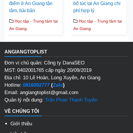
điểm ở An Giang tận
bổ túc tại An Giang chi
tâm, bài bản
phí hợp lý
Học tập - Trung tâm tại
Học tập - Trung tâm tại
An Giang
An Giang
ANGIANGTOPLIST
Đơn vị chủ quản: Công ty DanaSEO
MST: 0402001765 cấp ngày 20/09/2019
Địa chỉ: 10 Lê Hoàn, Long Xuyên, An Giang
Hotline:
0816092777
(
Zalo
)
Email: angiangtoplist@gmail.com
Quản lý nội dung:
Trần Phan Thanh Tuyền
VỀ CHÚNG TÔI
Giới thiệu