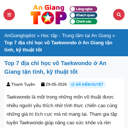
AnGiangtoplist
»
Học tập - Trung tâm tại An Giang
»
Top 7 địa chỉ học võ Taekwondo ở An Giang tận
tình, kỹ thuật tốt
Top 7 địa chỉ học võ Taekwondo ở An
Giang tận tình, kỹ thuật tốt
Thanh Tuyền
29-05-2026
ĐÃ KIỂM DUYỆT
Taekwondo là một trong những môn võ thuật được
nhiều người yêu thích nhờ tính thực chiến cao cùng
những giá trị tích cực mà nó mang lại. Tham gia tập
luyện Taekwondo giúp nâng cao sức khỏe và rèn