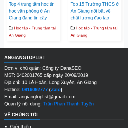
Top 4 trung tâm học tin
Top 15 Trường THCS ở
học văn phòng ở An
An Giang nổi bật về
Giang đáng tin cậy
chất lượng đào tạo
Học tập - Trung tâm tại
Học tập - Trung tâm tại
An Giang
An Giang
ANGIANGTOPLIST
Đơn vị chủ quản: Công ty DanaSEO
MST: 0402001765 cấp ngày 20/09/2019
Địa chỉ: 10 Lê Hoàn, Long Xuyên, An Giang
Hotline:
0816092777
(
Zalo
)
Email: angiangtoplist@gmail.com
Quản lý nội dung:
Trần Phan Thanh Tuyền
VỀ CHÚNG TÔI
Giới thiệu