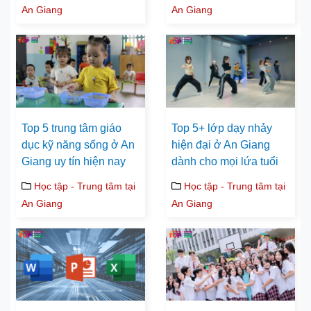
An Giang
An Giang
Top 5 trung tâm giáo
Top 5+ lớp dạy nhảy
dục kỹ năng sống ở An
hiện đại ở An Giang
Giang uy tín hiện nay
dành cho mọi lứa tuổi
Học tập - Trung tâm tại
Học tập - Trung tâm tại
An Giang
An Giang