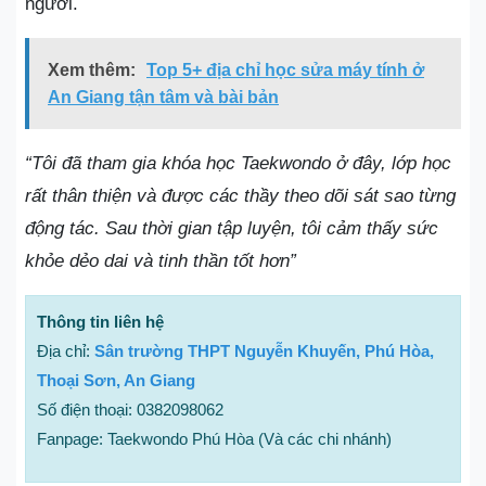
người.
Xem thêm:
Top 5+ địa chỉ học sửa máy tính ở
An Giang tận tâm và bài bản
“Tôi đã tham gia khóa học Taekwondo ở đây, lớp học
rất thân thiện và được các thầy theo dõi sát sao từng
động tác. Sau thời gian tập luyện, tôi cảm thấy sức
khỏe dẻo dai và tinh thần tốt hơn”
Thông tin liên hệ
Địa chỉ:
Sân trường THPT Nguyễn Khuyến, Phú Hòa,
Thoại Sơn, An Giang
Số điện thoại: 0382098062
Fanpage: Taekwondo Phú Hòa (Và các chi nhánh)