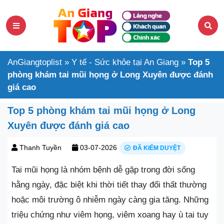
AnGiangtoplist
»
Y tế - Sức khỏe tại An Giang
»
Top 5
phòng khám tai mũi họng ở Long Xuyên được đánh
giá cao
Top 5 phòng khám tai mũi họng ở Long
Xuyên được đánh giá cao
Thanh Tuyền
03-07-2026
ĐÃ KIỂM DUYỆT
Tai mũi họng là nhóm bệnh dễ gặp trong đời sống
hằng ngày, đặc biệt khi thời tiết thay đổi thất thường
hoặc môi trường ô nhiễm ngày càng gia tăng. Những
triệu chứng như viêm họng, viêm xoang hay ù tai tuy