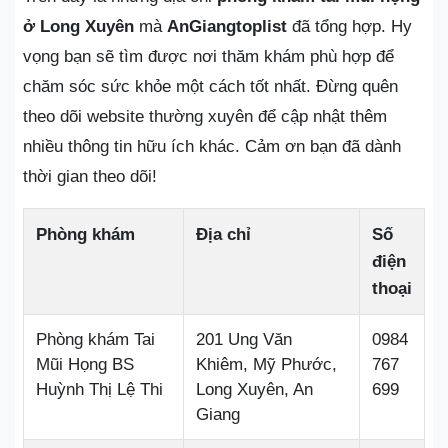
ở Long Xuyên
mà
AnGiangtoplist
đã tổng hợp. Hy
vọng bạn sẽ tìm được nơi thăm khám phù hợp để
chăm sóc sức khỏe một cách tốt nhất. Đừng quên
theo dõi website thường xuyên để cập nhật thêm
nhiều thông tin hữu ích khác. Cảm ơn bạn đã dành
thời gian theo dõi!
Phòng khám
Địa chỉ
Số
điện
thoại
Phòng khám Tai
201 Ung Văn
0984
Mũi Họng BS
Khiêm, Mỹ Phước,
767
Huỳnh Thị Lệ Thi
Long Xuyên, An
699
Giang