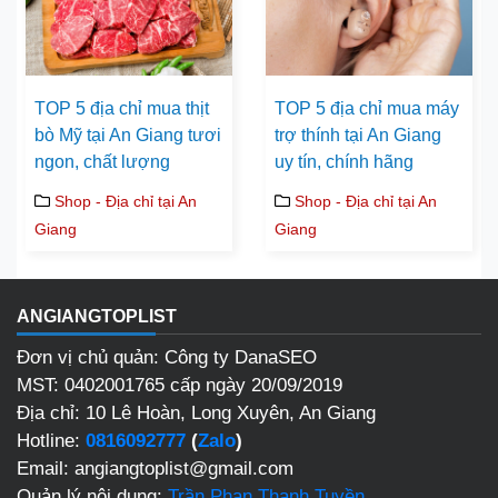
TOP 5 địa chỉ mua thịt
TOP 5 địa chỉ mua máy
bò Mỹ tại An Giang tươi
trợ thính tại An Giang
ngon, chất lượng
uy tín, chính hãng
Shop - Địa chỉ tại An
Shop - Địa chỉ tại An
Giang
Giang
ANGIANGTOPLIST
Đơn vị chủ quản: Công ty DanaSEO
MST: 0402001765 cấp ngày 20/09/2019
Địa chỉ: 10 Lê Hoàn, Long Xuyên, An Giang
Hotline:
0816092777
(
Zalo
)
Email: angiangtoplist@gmail.com
Quản lý nội dung:
Trần Phan Thanh Tuyền