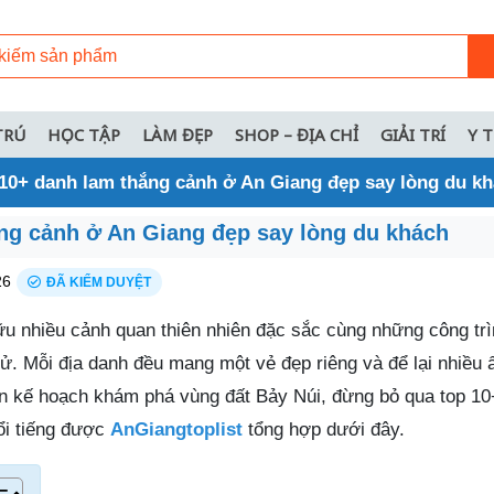
TRÚ
HỌC TẬP
LÀM ĐẸP
SHOP – ĐỊA CHỈ
GIẢI TRÍ
Y 
10+ danh lam thắng cảnh ở An Giang đẹp say lòng du k
ng cảnh ở An Giang đẹp say lòng du khách
26
ĐÃ KIỂM DUYỆT
ữu nhiều cảnh quan thiên nhiên đặc sắc cùng những công tr
ử. Mỗi địa danh đều mang một vẻ đẹp riêng và để lại nhiều
ên kế hoạch khám phá vùng đất Bảy Núi, đừng bỏ qua top 1
i tiếng được
AnGiangtoplist
tổng hợp dưới đây.