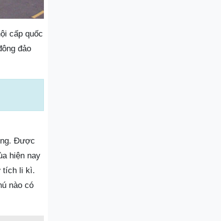
hội cấp quốc
đông đảo
ơng. Được
ùa hiện nay
ích li kì.
hú nào có