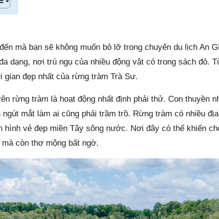
đến mà bạn sẽ không muốn bỏ lỡ trong chuyến du lịch An G
đa dạng, nơi trú ngụ của nhiều động vật có trong sách đỏ. T
i gian đẹp nhất của rừng tràm Trà Sư.
yên rừng tràm là hoạt động nhất định phải thử. Con thuyền nh
h ngút mắt làm ai cũng phải trầm trồ. Rừng tràm có nhiều đị
 hình vẻ đẹp miền Tây sông nước. Nơi đây có thể khiến ch
o mà còn thơ mộng bất ngờ.