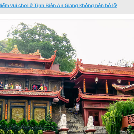
điểm vui chơi ở Tịnh Biên An Giang không nên bỏ lỡ