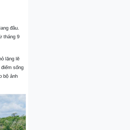
iang đâu.
ừ tháng 9
ỏ lặng lẽ
a điểm sống
o bộ ảnh