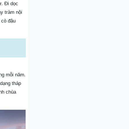
ư. Đi dọc
y tràm nội
 cò đậu
ơng mỗi năm.
 dạng tháp
ảnh chùa