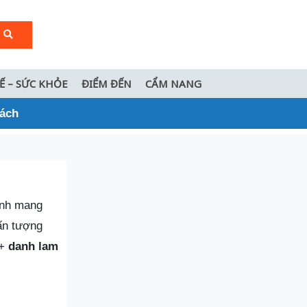
TẾ – SỨC KHỎE
ĐIỂM ĐẾN
CẨM NANG
hách
ình mang
 ấn tượng
0+
danh lam