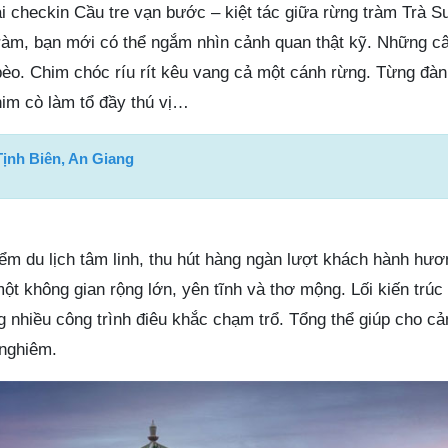
i checkin Cầu tre vạn bước – kiệt tác giữa rừng tràm Trà S
ràm, bạn mới có thể ngắm nhìn cảnh quan thật kỹ. Những câ
èo. Chim chóc ríu rít kêu vang cả một cánh rừng. Từng đàn
im cò làm tổ đầy thú vị…
Tịnh Biên, An Giang
ểm du lịch tâm linh, thu hút hàng ngàn lượt khách hành hư
t không gian rộng lớn, yên tĩnh và thơ mộng. Lối kiến trúc
g nhiều công trình điêu khắc chạm trổ. Tổng thể giúp cho c
 nghiêm.