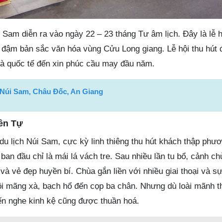
 Sam diễn ra vào ngày 22 – 23 tháng Tư âm lịch. Đây là lễ 
đậm bản sắc văn hóa vùng Cửu Long giang. Lễ hội thu hút 
và quốc tế đến xin phúc cầu may đầu năm.
. Núi Sam, Châu Đốc, An Giang
ền Tự
u lịch Núi Sam, cực kỳ linh thiêng thu hút khách thập phư
an đầu chỉ là mái lá vách tre. Sau nhiều lần tu bổ, cảnh ch
à vẻ đẹp huyền bí. Chùa gắn liền với nhiều giai thoại và sự t
ôi mãng xà, bạch hổ đến cọp ba chân. Nhưng dù loài mãnh t
đến nghe kinh kệ cũng được thuần hoá.