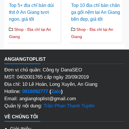
Top 5+ địa chỉ bán dúi
Top 10 địa chỉ bán chăn
thịt ở An Giang tươi
ga gối nệm tại An Giang
ngon, giá tốt
bền đẹp, giá tốt
Shop - Địa chỉ tại An
Shop - Địa chỉ tại An
Giang
Giang
ANGIANGTOPLIST
Đơn vị chủ quản: Công ty DanaSEO
MST: 0402001765 cấp ngày 20/09/2019
Địa chỉ: 10 Lê Hoàn, Long Xuyên, An Giang
Hotline:
0816092777
(
Zalo
)
Email: angiangtoplist@gmail.com
Quản lý nội dung:
Trần Phan Thanh Tuyền
VỀ CHÚNG TÔI
Giới thiệu