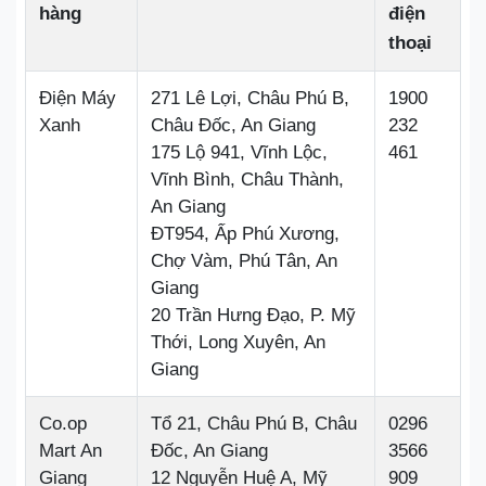
hàng
điện
thoại
Điện Máy
271 Lê Lợi, Châu Phú B,
1900
Xanh
Châu Đốc, An Giang
232
175 Lộ 941, Vĩnh Lộc,
461
Vĩnh Bình, Châu Thành,
An Giang
ĐT954, Ấp Phú Xương,
Chợ Vàm, Phú Tân, An
Giang
20 Trần Hưng Đạo, P. Mỹ
Thới, Long Xuyên, An
Giang
Co.op
Tổ 21, Châu Phú B, Châu
0296
Mart An
Đốc, An Giang
3566
Giang
12 Nguyễn Huệ A, Mỹ
909