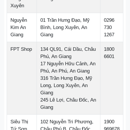
Xuyên
Nguyễn
01 Trần Hưng Đạo, Mỹ
0296
Kim An
Bình, Long Xuyên, An
730
Giang
Giang
1267
FPT Shop
134 QL91, Cái Dầu, Châu
1800
Phú, An Giang
6601
17 Nguyễn Hữu Cảnh, An
Phú, An Phú, An Giang
316 Trần Hưng Đạo, Mỹ
Long, Long Xuyên, An
Giang
245 Lê Lợi, Châu Đốc, An
Giang
Siêu Thị
102 Nguyễn Tri Phương,
1900
Tứ Sơn
Châu Phú B, Châu Đốc,
969678