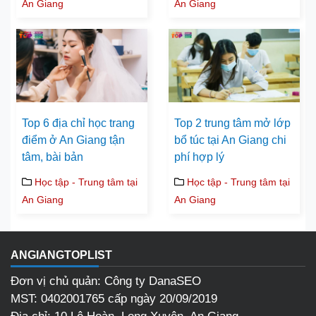
An Giang
An Giang
Top 6 địa chỉ học trang
Top 2 trung tâm mở lớp
điểm ở An Giang tận
bổ túc tại An Giang chi
tâm, bài bản
phí hợp lý
Học tập - Trung tâm tại
Học tập - Trung tâm tại
An Giang
An Giang
ANGIANGTOPLIST
Đơn vị chủ quản: Công ty DanaSEO
MST: 0402001765 cấp ngày 20/09/2019