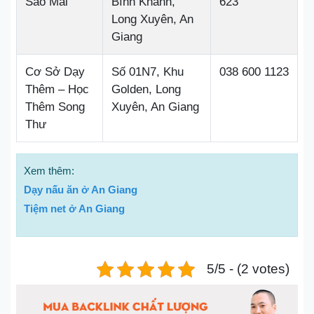
Sao Mai
Bình Khánh,
623
Long Xuyên, An
Giang
Cơ Sở Dạy
Số 01N7, Khu
038 600 1123
Thêm – Học
Golden, Long
Thêm Song
Xuyên, An Giang
Thư
Xem thêm:
Dạy nấu ăn ở An Giang
Tiệm net ở An Giang
5/5 - (2 votes)