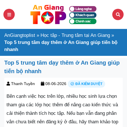
AnGiangtoplist
»
Học tập - Trung tâm tại An Giang
»
Top 5 trung tâm dạy thêm ở An Giang giúp tiến bộ
nhanh
Top 5 trung tâm dạy thêm ở An Giang giúp
tiến bộ nhanh
Thanh Tuyền
08-06-2026
ĐÃ KIỂM DUYỆT
Bên cạnh việc học trên lớp, nhiều học sinh lựa chọn
tham gia các lớp học thêm để nâng cao kiến thức và
cải thiện thành tích học tập. Nếu bạn vẫn đang phân
vân chưa biết nên đăng ký ở đâu, hãy tham khảo top