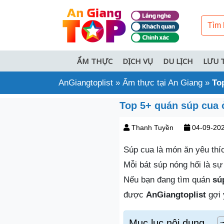
ẨM THỰC
DỊCH VỤ
DU LỊCH
LƯU 
AnGiangtoplist
»
Ẩm thực tại An Giang
»
To
Top 5+ quán súp cua 
Thanh Tuyền
04-09-20
Súp cua là món ăn yêu thí
Mỗi bát súp nóng hổi là sự
Nếu bạn đang tìm quán
sú
được
AnGiangtoplist
gợi 
Mục lục nội dung