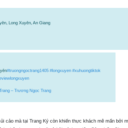
uyên, Long Xuyên, An Giang
uyên
#truongngoctrang1405
#longxuyen
#xuhuongtiktok
eviewlongxuyen
Trang – Trương Ngọc Trang
sủi cảo mà tại Trang Ký còn khiến thực khách mê mẩn bởi 