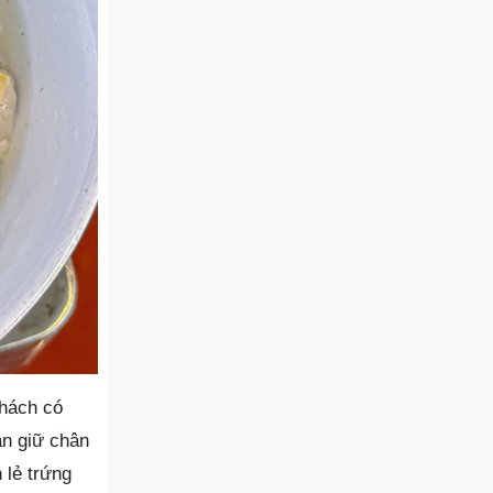
khách có
án giữ chân
 lẻ trứng