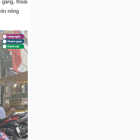
 gàng, thoải
món nóng