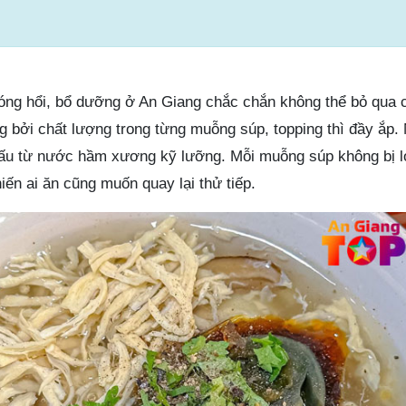
óng hổi, bổ dưỡng ở An Giang chắc chắn không thể bỏ qua c
 bởi chất lượng trong từng muỗng súp, topping thì đầy ắp
nấu từ nước hầm xương kỹ lưỡng. Mỗi muỗng súp không bị l
iến ai ăn cũng muốn quay lại thử tiếp.