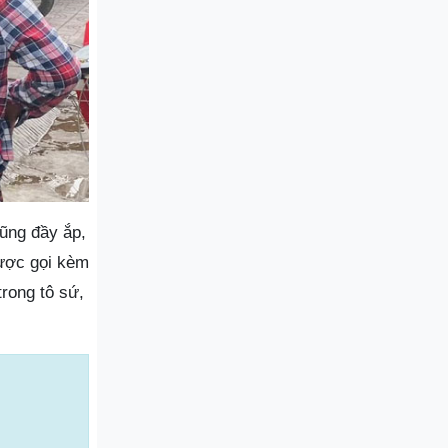
cũng đầy ắp,
ược gọi kèm
rong tô sứ,