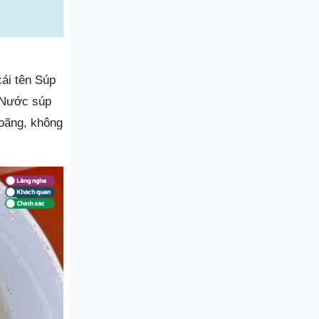
ái tên Súp
. Nước súp
oãng, không