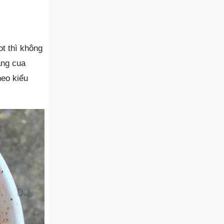
ot thì không
àng cua
heo kiểu