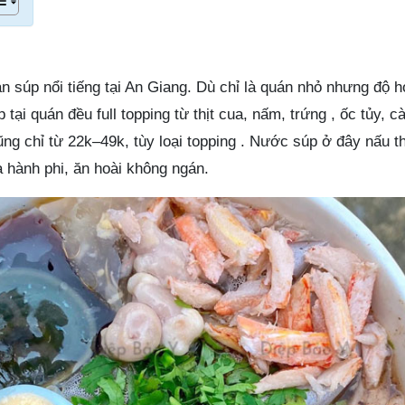
 súp nổi tiếng tại An Giang. Dù chỉ là quán nhỏ nhưng độ h
 tại quán đều full topping từ thịt cua, nấm, trứng , ốc tủy, c
ng chỉ từ 22k–49k, tùy loại topping . Nước súp ở đây nấu t
 hành phi, ăn hoài không ngán.