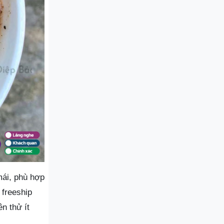
mái, phù hợp
 freeship
n thử ít