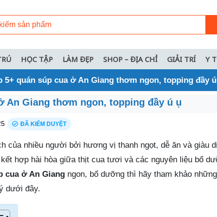
TRÚ
HỌC TẬP
LÀM ĐẸP
SHOP – ĐỊA CHỈ
GIẢI TRÍ
Y 
p 5+ quán súp cua ở An Giang thơm ngon, topping đầy ú
ở An Giang thơm ngon, topping đầy ú ụ
25
ĐÃ KIỂM DUYỆT
ch của nhiều người bởi hương vị thanh ngọt, dễ ăn và giàu 
 kết hợp hài hòa giữa thịt cua tươi và các nguyên liệu bổ d
p cua ở An Giang
ngon, bổ dưỡng thì hãy tham khảo những 
ý dưới đây.