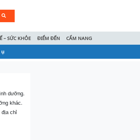
TẾ – SỨC KHỎE
ĐIỂM ĐẾN
CẨM NANG
 ụ
dinh dưỡng.
ưỡng khác.
địa chỉ