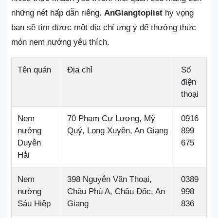
những nét hấp dẫn riêng.
AnGiangtoplist
hy vọng
bạn sẽ tìm được một địa chỉ ưng ý để thưởng thức
món nem nướng yêu thích.
Tên quán
Địa chỉ
Số
điện
thoại
Nem
70 Phạm Cự Lượng, Mỹ
0916
nướng
Quý, Long Xuyên, An Giang
899
Duyên
675
Hải
Nem
398 Nguyễn Văn Thoại,
0389
nướng
Châu Phú A, Châu Đốc, An
998
Sáu Hiệp
Giang
836