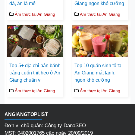
đà, ăn là mê
Giang ngon khó cưỡng
Ẩm thực tại An Giang
Ẩm thực tại An Giang
Top 5+ địa chỉ bán bánh
Top 10 quán sinh tố tại
tráng cuốn thịt heo ở An
An Giang mát lạnh,
Giang chuẩn vị
ngon khó cưỡng
Ẩm thực tại An Giang
Ẩm thực tại An Giang
ANGIANGTOPLIST
Đơn vị chủ quản: Công ty DanaSEO
MST: 0402001765 cấp ngày 20/09/2019