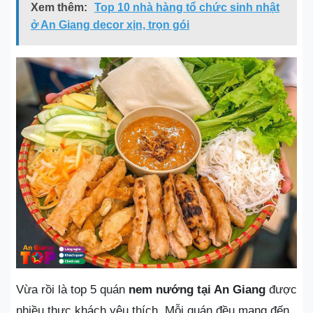
Xem thêm:
Top 10 nhà hàng tổ chức sinh nhật
ở An Giang decor xịn, trọn gói
Vừa rồi là top 5 quán
nem nướng tại An Giang
được
nhiều thực khách yêu thích. Mỗi quán đều mang đến