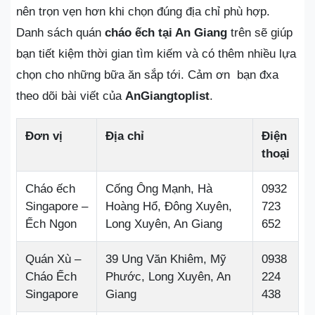
nên trọn vẹn hơn khi chọn đúng địa chỉ phù hợp.
Danh sách quán
cháo ếch tại An Giang
trên sẽ giúp
bạn tiết kiệm thời gian tìm kiếm và có thêm nhiều lựa
chọn cho những bữa ăn sắp tới. Cảm ơn bạn đxa
theo dõi bài viết của
AnGiangtoplist
.
Đơn vị
Địa chỉ
Điện
thoại
Cháo ếch
Cống Ông Mạnh, Hà
0932
Singapore –
Hoàng Hổ, Đông Xuyên,
723
Ếch Ngon
Long Xuyên, An Giang
652
Quán Xù –
39 Ung Văn Khiêm, Mỹ
0938
Cháo Ếch
Phước, Long Xuyên, An
224
Singapore
Giang
438