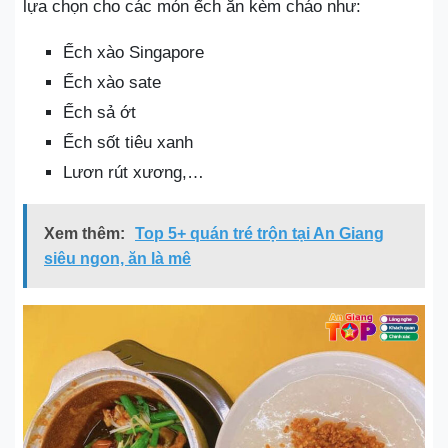
lựa chọn cho các món ếch ăn kèm cháo như:
Ếch xào Singapore
Ếch xào sate
Ếch sả ớt
Ếch sốt tiêu xanh
Lươn rút xương,…
Xem thêm:
Top 5+ quán tré trộn tại An Giang
siêu ngon, ăn là mê