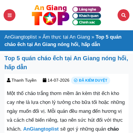
AnGiangtoplist
»
Ẩm thực tại An Giang
»
Top 5 quán
cháo ếch tại An Giang nóng hổi, hấp dẫn
Top 5 quán cháo ếch tại An Giang nóng hổi,
hấp dẫn
Thanh Tuyền
14-07-2026
ĐÃ KIỂM DUYỆT
Một thố cháo trắng thơm mềm ăn kèm thịt ếch kho
cay nhẹ là lựa chọn lý tưởng cho bữa tối hoặc những
ngày muốn đổi vị. Mỗi quán đều mang đến hương vị
và cách chế biến riêng, tạo nên sức hút đối với thực
khách.
AnGiangtoplist
sẽ gợi ý những quán
cháo