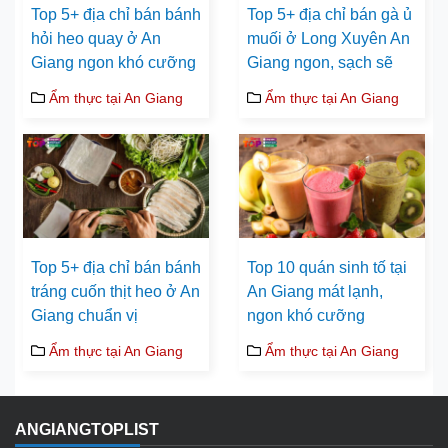
Top 5+ địa chỉ bán bánh
Top 5+ địa chỉ bán gà ủ
hỏi heo quay ở An
muối ở Long Xuyên An
Giang ngon khó cưỡng
Giang ngon, sạch sẽ
Ẩm thực tại An Giang
Ẩm thực tại An Giang
Top 5+ địa chỉ bán bánh
Top 10 quán sinh tố tại
tráng cuốn thịt heo ở An
An Giang mát lạnh,
Giang chuẩn vị
ngon khó cưỡng
Ẩm thực tại An Giang
Ẩm thực tại An Giang
ANGIANGTOPLIST