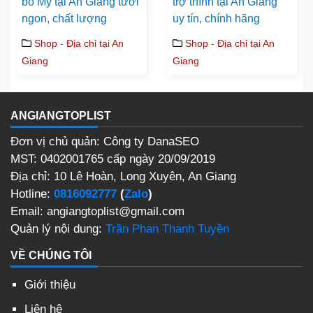
bò Mỹ tại An Giang tươi
trợ thính tại An Giang
ngon, chất lượng
uy tín, chính hãng
Shop - Địa chỉ tại An
Shop - Địa chỉ tại An
Giang
Giang
ANGIANGTOPLIST
Đơn vị chủ quản: Công ty DanaSEO
MST: 0402001765 cấp ngày 20/09/2019
Địa chỉ: 10 Lê Hoàn, Long Xuyên, An Giang
Hotline:
0816092777
(
Zalo
)
Email: angiangtoplist@gmail.com
Quản lý nội dung:
Trần Phan Thanh Tuyền
VỀ CHÚNG TÔI
Giới thiệu
Liên hệ