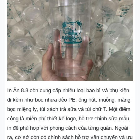
In Ấn 8.8 còn cung cấp nhiều loại bao bì và phụ kiện
đi kèm như bọc nhựa dẻo PE, ống hút, muỗng, màng
bọc miệng ly, túi xách trà sữa và túi chữ T. Một điểm
cộng là miễn phí thiết kế logo, hỗ trợ chỉnh sửa mẫu
in để phù hợp với phong cách của từng quán. Ngoài
ra, cơ sở còn có chính sách hỗ trợ vận chuyển và ưu