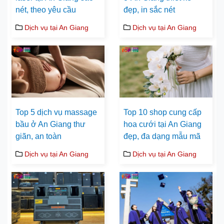
nét, theo yêu cầu
đẹp, in sắc nét
Dịch vụ tại An Giang
Dịch vụ tại An Giang
Top 5 dịch vụ massage
Top 10 shop cung cấp
bầu ở An Giang thư
hoa cưới tại An Giang
giãn, an toàn
đẹp, đa dạng mẫu mã
Dịch vụ tại An Giang
Dịch vụ tại An Giang