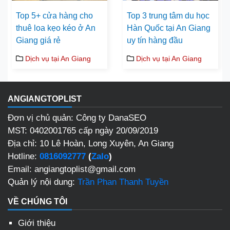
Top 5+ cửa hàng cho
Top 3 trung tâm du học
thuê loa kẹo kéo ở An
Hàn Quốc tại An Giang
Giang giá rẻ
uy tín hàng đầu
Dịch vụ tại An Giang
Dịch vụ tại An Giang
ANGIANGTOPLIST
Đơn vị chủ quản: Công ty DanaSEO
MST: 0402001765 cấp ngày 20/09/2019
Địa chỉ: 10 Lê Hoàn, Long Xuyên, An Giang
Hotline:
0816092777
(
Zalo
)
Email: angiangtoplist@gmail.com
Quản lý nội dung:
Trần Phan Thanh Tuyền
VỀ CHÚNG TÔI
Giới thiệu