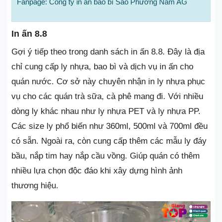
Fanpage: Công ty in ấn bao bì Sao Phương Nam AG
In ấn 8.8
Gợi ý tiếp theo trong danh sách in ấn 8.8. Đây là địa
chỉ cung cấp ly nhựa, bao bì và dịch vụ in ấn cho
quán nước. Cơ sở này chuyên nhận in ly nhựa phục
vụ cho các quán trà sữa, cà phê mang đi. Với nhiều
dòng ly khác nhau như ly nhựa PET và ly nhựa PP.
Các size ly phổ biến như 360ml, 500ml và 700ml đều
có sẵn. Ngoài ra, còn cung cấp thêm các mẫu ly đáy
bầu, nắp tim hay nắp cầu vồng. Giúp quán có thêm
nhiều lựa chọn độc đáo khi xây dựng hình ảnh
thương hiệu.