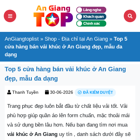
AnGiangtoplist
»
Shop - Địa chỉ tại An Giang
»
Top 5
cửa hàng bán vải khúc ở An Giang đẹp, mẫu đa
dạng
Top 5 cửa hàng bán vải khúc ở An Giang
đẹp, mẫu đa dạng
Thanh Tuyền
30-06-2026
ĐÃ KIỂM DUYỆT
Trang phục đẹp luôn bắt đầu từ chất liệu vải tốt. Vải
phù hợp giúp quần áo lên form chuẩn, mặc thoải mái
và sử dụng bền lâu hơn. Nếu bạn đang tìm nơi mua
vải khúc ở An Giang
uy tín , danh sách dưới đây sẽ