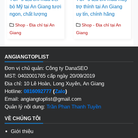
bò Mỹ tại An Giang tươi
trợ thính tại An Giang
ngon, chất lượng
uy tín, chính hãng
Shop - Địa chỉ tại An
Shop - Địa chỉ tại An
Giang
Giang
ANGIANGTOPLIST
Đơn vị chủ quản: Công ty DanaSEO
MST: 0402001765 cấp ngày 20/09/2019
Địa chỉ: 10 Lê Hoàn, Long Xuyên, An Giang
Hotline:
0816092777
(
Zalo
)
Email: angiangtoplist@gmail.com
Quản lý nội dung:
Trần Phan Thanh Tuyền
VỀ CHÚNG TÔI
Giới thiệu