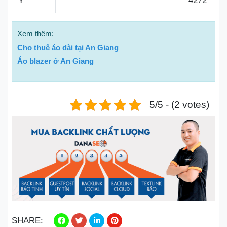
Ý
4272
Xem thêm:
Cho thuê áo dài tại An Giang
Áo blazer ở An Giang
5/5 - (2 votes)
SHARE: