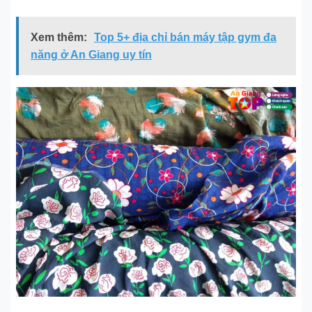
Xem thêm:
Top 5+ địa chỉ bán máy tập gym đa
năng ở An Giang uy tín