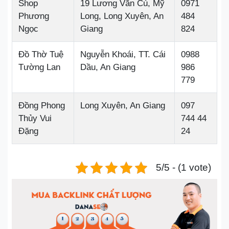
Shop
19 Lương Văn Cù, Mỹ
0971
Phương
Long, Long Xuyên, An
484
Ngọc
Giang
824
Đồ Thờ Tuệ
Nguyễn Khoái, TT. Cái
0988
Tường Lan
Dầu, An Giang
986
779
Đồng Phong
Long Xuyên, An Giang
097
Thủy Vui
744 44
Đặng
24
5/5 - (1 vote)