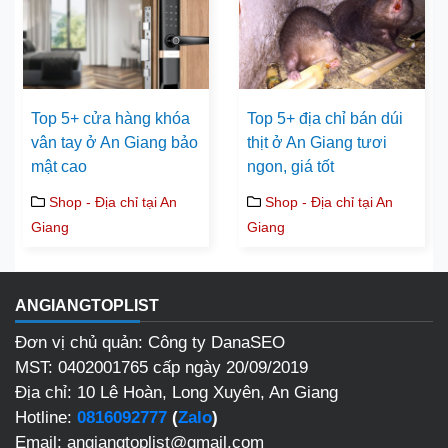
Top 5+ cửa hàng khóa
Top 5+ địa chỉ bán dúi
vân tay ở An Giang bảo
thịt ở An Giang tươi
mật cao
ngon, giá tốt
Shop - Địa chỉ tại An
Shop - Địa chỉ tại An
Giang
Giang
ANGIANGTOPLIST
Đơn vị chủ quản: Công ty DanaSEO
MST: 0402001765 cấp ngày 20/09/2019
Địa chỉ: 10 Lê Hoàn, Long Xuyên, An Giang
Hotline:
0816092777
(
Zalo
)
Email: angiangtoplist@gmail.com