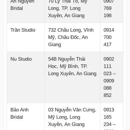
An Nguyen
70 Lý Thái Tổ, Mỹ
0907
Bridal
Long, TP. Long
769
Xuyên, An Giang
198
Trần Studio
732 Châu Long, Vĩnh
0914
Mỹ, Châu Đốc, An
700
Giang
417
Nu Studio
54B Nguyễn Thái
0902
Học, Mỹ Bình, TP.
111
Long Xuyên, An Giang
023 –
0909
088
852
Bảo Anh
03 Nguyễn Văn Cưng,
0913
Bridal
Mỹ Long, Long
165
Xuyên, An Giang
234 –