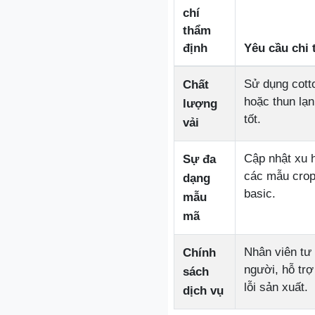
chí
thẩm
định
Yêu cầu chi t
Sử dụng cotto
Chất
hoặc thun lạn
lượng
tốt.
vải
Cập nhật xu 
Sự đa
các mẫu crop
dạng
basic.
mẫu
mã
Nhân viên tư
Chính
người, hỗ trợ 
sách
lỗi sản xuất.
dịch vụ