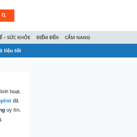
TẾ – SỨC KHỎE
ĐIỂM ĐẾN
CẨM NANG
 liệu tốt
linh hoạt.
plist
đã
ng
uy tín,
g.