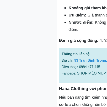
Khoảng giá tham kh
Ưu điểm:
Giá thành c
Nhược điểm:
Không g
điểm.
Đánh giá cộng đồng:
4.7/
Thông tin liên hệ
Địa chỉ:
93 Trần Bình Trọng
Điện thoại: 0984 477 445
Fanpage: SHOP MÈO MỤP
Hana Clothing với pho
Nếu bạn đang tìm kiếm nhữ
sự lựa chọn không nên bỏ 