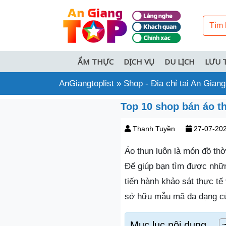
ẨM THỰC
DỊCH VỤ
DU LỊCH
LƯU 
AnGiangtoplist
»
Shop - Địa chỉ tại An Giang
Top 10 shop bán áo th
Thanh Tuyền
27-07-20
Áo thun luôn là món đồ thời
Để giúp bạn tìm được nhữ
tiến hành khảo sát thực t
sở hữu mẫu mã đa dạng cùn
Mục lục nội dung