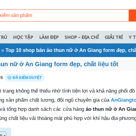
TRÚ
HỌC TẬP
LÀM ĐẸP
SHOP – ĐỊA CHỈ
GIẢI TRÍ
Y 
»
Top 10 shop bán áo thun nữ ở An Giang form đẹp, chất
un nữ ở An Giang form đẹp, chất liệu tốt
26
ĐÃ KIỂM DUYỆT
 trang không thể thiếu nhờ tính tiện lợi và khả năng phối đồ 
ng sản phẩm chất lượng, đội ngũ chuyên gia của
AnGiangto
ế và tổng hợp danh sách các cửa hàng
áo thun nữ ở An Gia
g chất liệu vải thoáng mát phù hợp với khí hậu địa phươn