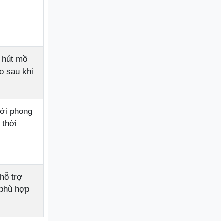
 hút mồ
o sau khi
ới phong
 thời
hỗ trợ
 phù hợp