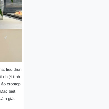
ất liệu thun
 nhiệt tình
 áo croptop
 Đặc biệt,
 cảm giác