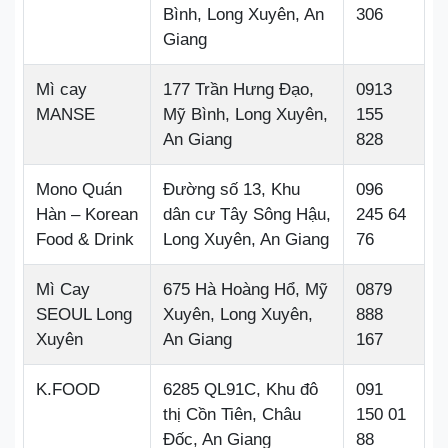
Bình, Long Xuyên, An
306
Giang
Mì cay
177 Trần Hưng Đạo,
0913
MANSE
Mỹ Bình, Long Xuyên,
155
An Giang
828
Mono Quán
Đường số 13, Khu
096
Hàn – Korean
dân cư Tây Sông Hậu,
245 64
Food & Drink
Long Xuyên, An Giang
76
Mì Cay
675 Hà Hoàng Hổ, Mỹ
0879
SEOUL Long
Xuyên, Long Xuyên,
888
Xuyên
An Giang
167
K.FOOD
6285 QL91C, Khu đô
091
thị Cồn Tiên, Châu
150 01
Đốc, An Giang
88