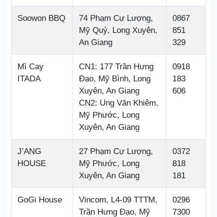
Soowon BBQ
74 Phạm Cự Lượng,
0867
Mỹ Quý, Long Xuyên,
851
An Giang
329
Mì Cay
CN1: 177 Trần Hưng
0918
ITADA
Đạo, Mỹ Bình, Long
183
Xuyên, An Giang
606
CN2: Ung Văn Khiêm,
Mỹ Phước, Long
Xuyên, An Giang
J’ANG
27 Phạm Cự Lượng,
0372
HOUSE
Mỹ Phước, Long
818
Xuyên, An Giang
181
GoGi House
Vincom, L4-09 TTTM,
0296
Trần Hưng Đạo, Mỹ
7300