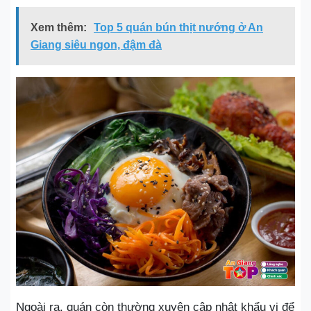
Xem thêm:
Top 5 quán bún thịt nướng ở An
Giang siêu ngon, đậm đà
Ngoài ra, quán còn thường xuyên cập nhật khẩu vị để