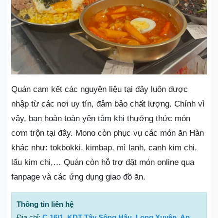
Quán cam kết các nguyên liệu tại đây luôn được
nhập từ các nơi uy tín, đảm bảo chất lượng. Chính vì
vậy, bạn hoàn toàn yên tâm khi thưởng thức món
cơm trộn tại đây. Mono còn phục vụ các món ăn Hàn
khác như: tokbokki, kimbap, mì lạnh, canh kim chi,
lẩu kim chi,… Quán còn hỗ trợ đặt món online qua
fanpage và các ứng dụng giao đồ ăn.
Thông tin liên hệ
Địa chỉ:
C 16/1, KDT Tây Sông Hậu, Long Xuyên, An