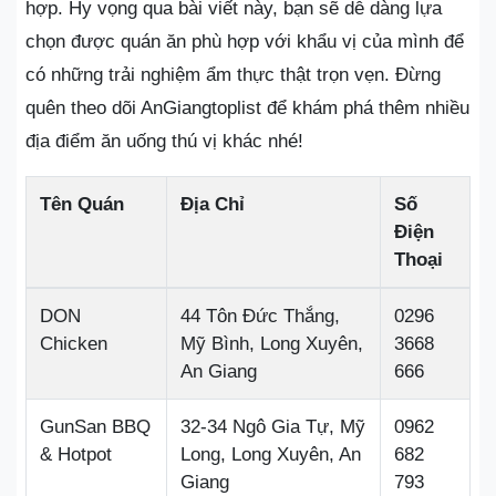
hợp. Hy vọng qua bài viết này, bạn sẽ dễ dàng lựa
chọn được quán ăn phù hợp với khẩu vị của mình để
có những trải nghiệm ẩm thực thật trọn vẹn. Đừng
quên theo dõi AnGiangtoplist để khám phá thêm nhiều
địa điểm ăn uống thú vị khác nhé!
Tên Quán
Địa Chỉ
Số
Điện
Thoại
DON
44 Tôn Đức Thắng,
0296
Chicken
Mỹ Bình, Long Xuyên,
3668
An Giang
666
GunSan BBQ
32-34 Ngô Gia Tự, Mỹ
0962
& Hotpot
Long, Long Xuyên, An
682
Giang
793