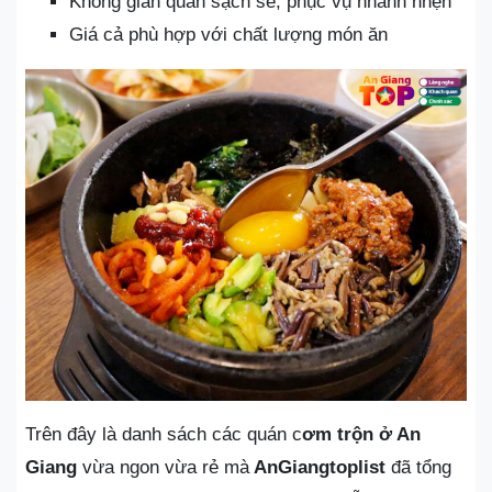
Không gian quán sạch sẽ, phục vụ nhanh nhẹn
Giá cả phù hợp với chất lượng món ăn
Trên đây là danh sách các quán c
ơm trộn ở An
Giang
vừa ngon vừa rẻ mà
AnGiangtoplist
đã tổng