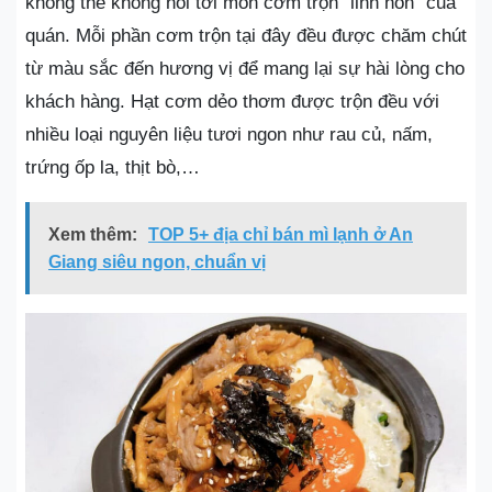
không thể không nói tới món cơm trộn “linh hồn” của
quán. Mỗi phần cơm trộn tại đây đều được chăm chút
từ màu sắc đến hương vị để mang lại sự hài lòng cho
khách hàng. Hạt cơm dẻo thơm được trộn đều với
nhiều loại nguyên liệu tươi ngon như rau củ, nấm,
trứng ốp la, thịt bò,…
Xem thêm:
TOP 5+ địa chỉ bán mì lạnh ở An
Giang siêu ngon, chuẩn vị