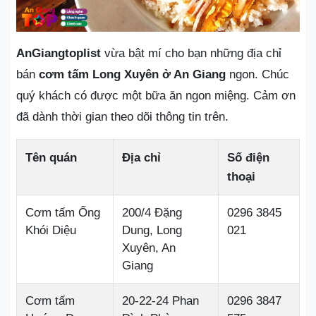
AnGiangtoplist
vừa bật mí cho bạn những địa chỉ
bán
cơm tấm Long Xuyên ở An Giang
ngon. Chúc
quý khách có được một bữa ăn ngon miệng. Cảm ơn
đã dành thời gian theo dõi thông tin trên.
Tên quán
Địa chỉ
Số điện
thoại
Cơm tấm Ống
200/4 Đặng
0296 3845
Khói Diệu
Dung, Long
021
Xuyên, An
Giang
Cơm tấm
20-22-24 Phan
0296 3847