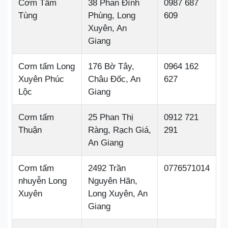
Cơm Tấm
38 Phan Đình
0987 687
Tùng
Phùng, Long
609
Xuyên, An
Giang
Cơm tấm Long
176 Bờ Tây,
0964 162
Xuyên Phúc
Châu Đốc, An
627
Lộc
Giang
Cơm tấm
25 Phan Thị
0912 721
Thuận
Ràng, Rạch Giá,
291
An Giang
Cơm tấm
2492 Trần
0776571014
nhuyễn Long
Nguyên Hãn,
Xuyên
Long Xuyên, An
Giang