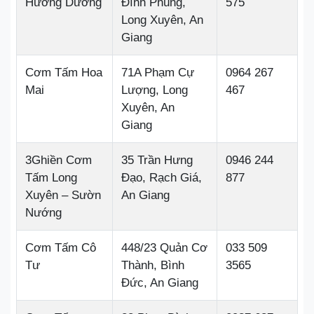
Hướng Dương
Đình Phùng,
575
Long Xuyên, An
Giang
Cơm Tấm Hoa
71A Phạm Cự
0964 267
Mai
Lượng, Long
467
Xuyên, An
Giang
3Ghiền Cơm
35 Trần Hưng
0946 244
Tấm Long
Đạo, Rạch Giá,
877
Xuyên – Sườn
An Giang
Nướng
Cơm Tấm Cô
448/23 Quản Cơ
033 509
Tư
Thành, Bình
3565
Đức, An Giang