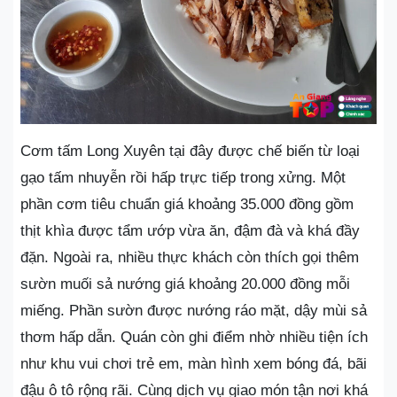
Cơm tấm Long Xuyên tại đây được chế biến từ loại
gạo tấm nhuyễn rồi hấp trực tiếp trong xửng. Một
phần cơm tiêu chuẩn giá khoảng 35.000 đồng gồm
thịt khìa được tẩm ướp vừa ăn, đậm đà và khá đầy
đặn. Ngoài ra, nhiều thực khách còn thích gọi thêm
sườn muối sả nướng giá khoảng 20.000 đồng mỗi
miếng. Phần sườn được nướng ráo mặt, dậy mùi sả
thơm hấp dẫn. Quán còn ghi điểm nhờ nhiều tiện ích
như khu vui chơi trẻ em, màn hình xem bóng đá, bãi
đậu ô tô rộng rãi. Cùng dịch vụ giao món tận nơi khá