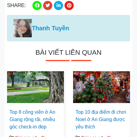
SHARE:
Thanh Tuyền
BÀI VIẾT LIÊN QUAN
Top 8 công viên ở An
Top 10 địa điểm đi chơi
Giang rộng rãi, nhiều
Noel ở An Giang được
góc check-in đẹp
yêu thích