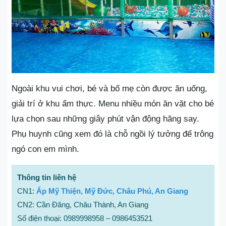
Ngoài khu vui chơi, bé và bố mẹ còn được ăn uống,
giải trí ở khu ẩm thực. Menu nhiều món ăn vặt cho bé
lựa chọn sau những giây phút vận động hăng say.
Phụ huynh cũng xem đó là chỗ ngồi lý tưởng để trông
ngó con em mình.
Thông tin liên hệ
CN1:
Ấp Mỹ Thiện, Mỹ Đức, Châu Phú, An Giang
CN2: Cần Đăng, Châu Thành, An Giang
Số điện thoại: 0989998958 – 0986453521