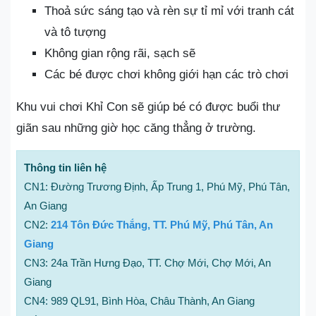
Thoả sức sáng tạo và rèn sự tỉ mỉ với tranh cát
và tô tượng
Không gian rộng rãi, sạch sẽ
Các bé được chơi không giới hạn các trò chơi
Khu vui chơi Khỉ Con sẽ giúp bé có được buổi thư
giãn sau những giờ học căng thẳng ở trường.
Thông tin liên hệ
CN1: Đường Trương Định, Ấp Trung 1, Phú Mỹ, Phú Tân,
An Giang
CN2:
214 Tôn Đức Thắng, TT. Phú Mỹ, Phú Tân, An
Giang
CN3: 24a Trần Hưng Đạo, TT. Chợ Mới, Chợ Mới, An
Giang
CN4: 989 QL91, Bình Hòa, Châu Thành, An Giang