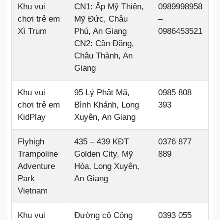
Khu vui
CN1: Ấp Mỹ Thiện,
0989998958
chơi trẻ em
Mỹ Đức, Châu
–
Xì Trum
Phú, An Giang
0986453521
CN2: Cần Đăng,
Châu Thành, An
Giang
Khu vui
95 Lý Phật Mã,
0985 808
chơi trẻ em
Bình Khánh, Long
393
KidPlay
Xuyên, An Giang
Flyhigh
435 – 439 KĐT
0376 877
Trampoline
Golden City, Mỹ
889
Adventure
Hòa, Long Xuyên,
Park
An Giang
Vietnam
Khu vui
Đường cộ Công
0393 055