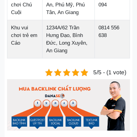
chơi Chú
An, Phú Mỹ, Phú
094
Cuội
Tân, An Giang
Khu vui
1234A/62 Trần
0814 556
chơi trẻ em
Hưng Đạo, Bình
638
Cáo
Đức, Long Xuyên,
An Giang
5/5 - (1 vote)