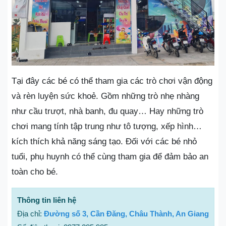
Tại đây các bé có thể tham gia các trò chơi vận động
và rèn luyện sức khoẻ. Gồm những trò nhẹ nhàng
như cầu trượt, nhà banh, đu quay… Hay những trò
chơi mang tính tập trung như tô tượng, xếp hình…
kích thích khả năng sáng tạo. Đối với các bé nhỏ
tuổi, phụ huynh có thể cùng tham gia để đảm bảo an
toàn cho bé.
Thông tin liên hệ
Địa chỉ:
Đường số 3, Cần Đăng, Châu Thành, An Giang