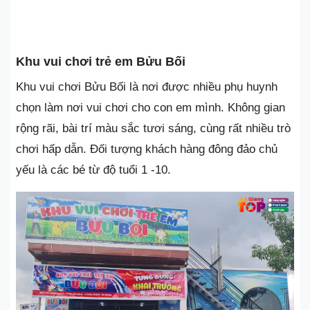
Khu vui chơi trẻ em Bửu Bối
Khu vui chơi Bửu Bối là nơi được nhiều phụ huynh
chọn làm nơi vui chơi cho con em mình. Không gian
rộng rãi, bài trí màu sắc tươi sáng, cùng rất nhiều trò
chơi hấp dẫn. Đối tượng khách hàng đông đảo chủ
yếu là các bé từ độ tuổi 1 -10.