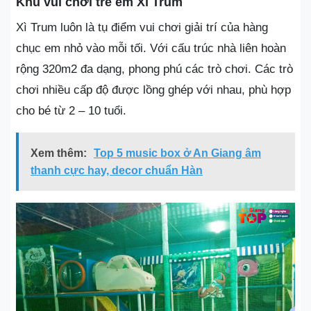
Khu vui chơi trẻ em Xì Trum
Xì Trum luôn là tụ điểm vui chơi giải trí của hàng
chục em nhỏ vào mỗi tối. Với cấu trúc nhà liên hoàn
rộng 320m2 đa dạng, phong phú các trò chơi. Các trò
chơi nhiều cấp độ được lồng ghép với nhau, phù hợp
cho bé từ 2 – 10 tuổi.
Xem thêm:
Top 5 music box ở An Giang âm
thanh cực hay, decor chuẩn Hàn