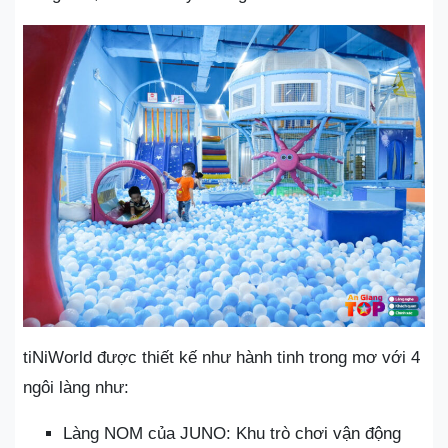
tiNiWorld được thiết kế như hành tinh trong mơ với 4
ngôi làng như:
Làng NOM của JUNO: Khu trò chơi vận động