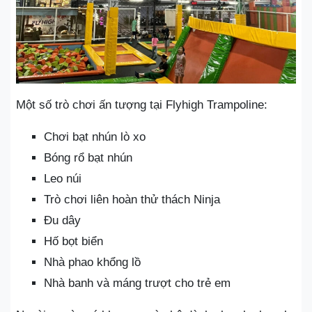
Một số trò chơi ấn tượng tại Flyhigh Trampoline:
Chơi bạt nhún lò xo
Bóng rổ bạt nhún
Leo núi
Trò chơi liên hoàn thử thách Ninja
Đu dây
Hố bọt biển
Nhà phao khổng lồ
Nhà banh và máng trượt cho trẻ em