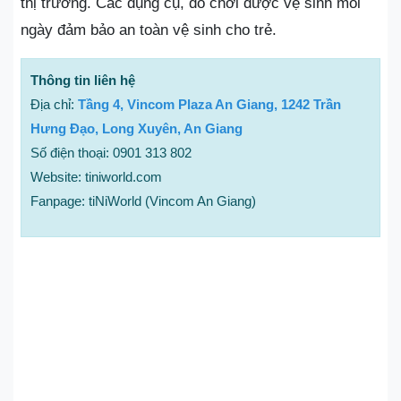
thị trường. Các dụng cụ, đồ chơi được vệ sinh mỗi
ngày đảm bảo an toàn vệ sinh cho trẻ.
Thông tin liên hệ
Địa chỉ:
Tầng 4, Vincom Plaza An Giang, 1242 Trần
Hưng Đạo, Long Xuyên, An Giang
Số điện thoại: 0901 313 802
Website: tiniworld.com
Fanpage: tiNiWorld (Vincom An Giang)