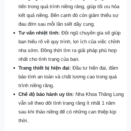
tiến trong quá trình niềng răng, giúp tối ưu hóa
kết quả niềng. Bên cạnh đó còn giảm thiểu sự
đau đớn sau mỗi lần siết dây cung.
Tư vấn nhiệt tình:
Đội ngũ chuyên gia sẽ giúp
bạn hiểu rõ về quy trình, lợi ích của việc chỉnh
nha sớm. Đồng thời tìm ra giải pháp phù hợp
nhất cho tình trạng của bạn.
Trang thiết bị hiện đại:
Đầu tư hiện đại, đảm
bảo tính an toàn và chất lượng cao trong quá
trình niềng răng.
Chế độ bảo hành uy tín:
Nha Khoa Thăng Long
vẫn sẽ theo dõi tình trạng răng ít nhất 1 năm
sau khi tháo niềng để có những can thiệp kịp
thời.