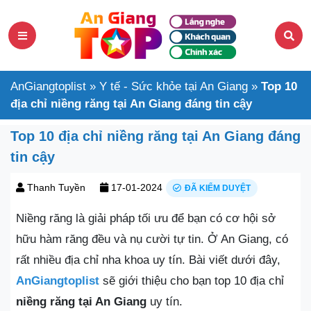
AnGiangtoplist
»
Y tế - Sức khỏe tại An Giang
»
Top 10
địa chỉ niềng răng tại An Giang đáng tin cậy
Top 10 địa chỉ niềng răng tại An Giang đáng
tin cậy
Thanh Tuyền
17-01-2024
ĐÃ KIỂM DUYỆT
Niềng răng là giải pháp tối ưu để bạn có cơ hội sở
hữu hàm răng đều và nụ cười tự tin. Ở An Giang, có
rất nhiều địa chỉ nha khoa uy tín. Bài viết dưới đây,
AnGiangtoplist
sẽ giới thiệu cho bạn top 10 địa chỉ
niềng răng tại An Giang
uy tín.