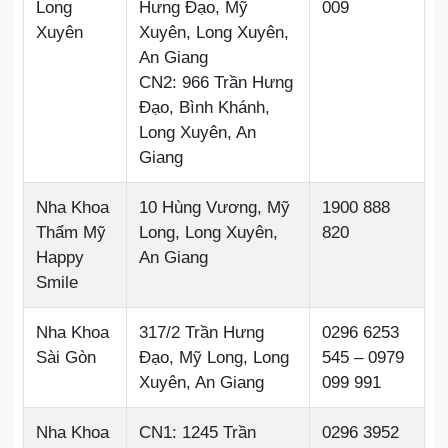
Long
Hưng Đạo, Mỹ
009
Xuyên
Xuyên, Long Xuyên,
An Giang
CN2: 966 Trần Hưng
Đạo, Bình Khánh,
Long Xuyên, An
Giang
Nha Khoa
10 Hùng Vương, Mỹ
1900 888
Thẩm Mỹ
Long, Long Xuyên,
820
Happy
An Giang
Smile
Nha Khoa
317/2 Trần Hưng
0296 6253
Sài Gòn
Đạo, Mỹ Long, Long
545 – 0979
Xuyên, An Giang
099 991
Nha Khoa
CN1: 1245 Trần
0296 3952