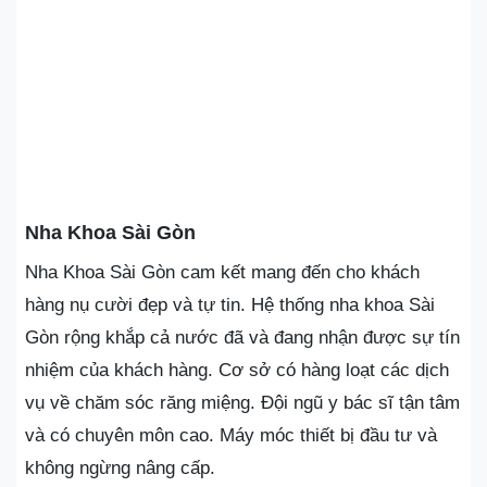
Nha Khoa Sài Gòn
Nha Khoa Sài Gòn cam kết mang đến cho khách
hàng nụ cười đẹp và tự tin. Hệ thống nha khoa Sài
Gòn rộng khắp cả nước đã và đang nhận được sự tín
nhiệm của khách hàng. Cơ sở có hàng loạt các dịch
vụ về chăm sóc răng miệng. Đội ngũ y bác sĩ tận tâm
và có chuyên môn cao. Máy móc thiết bị đầu tư và
không ngừng nâng cấp.