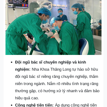
Đội ngũ bác sĩ chuyên nghiệp và kinh
nghiệm:
Nha Khoa Thăng Long tự hào sở hữu
đội ngũ bác sĩ niềng răng chuyên nghiệp, thâm
niên trong ngành. Nắm rõ nhiều tình trạng răng
thường gặp, có hướng xử lý nhanh và đảm bảo
hiệu quả cao.
Công nghệ tiên tiến:
Áp dụng công nghệ tiên