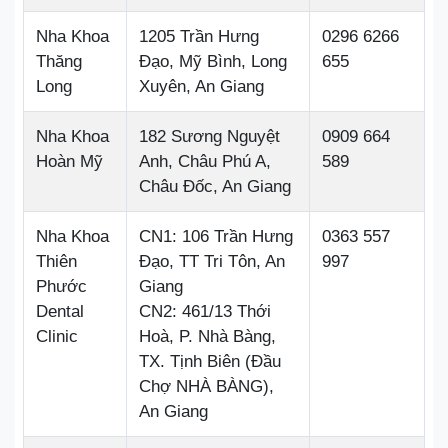
Nha Khoa
1205 Trần Hưng
0296 6266
Thăng
Đạo, Mỹ Bình, Long
655
Long
Xuyên, An Giang
Nha Khoa
182 Sương Nguyệt
0909 664
Hoàn Mỹ
Anh, Châu Phú A,
589
Châu Đốc, An Giang
Nha Khoa
CN1: 106 Trần Hưng
0363 557
Thiên
Đạo, TT Tri Tôn, An
997
Phước
Giang
Dental
CN2: 461/13 Thới
Clinic
Hoà, P. Nhà Bàng,
TX. Tịnh Biên (Đầu
Chợ NHÀ BÀNG),
An Giang