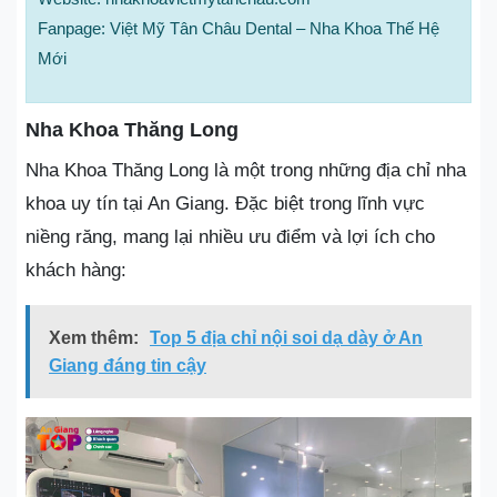
Fanpage: Việt Mỹ Tân Châu Dental – Nha Khoa Thế Hệ
Mới
Nha Khoa Thăng Long
Nha Khoa Thăng Long là một trong những địa chỉ nha
khoa uy tín tại An Giang. Đặc biệt trong lĩnh vực
niềng răng, mang lại nhiều ưu điểm và lợi ích cho
khách hàng:
Xem thêm:
Top 5 địa chỉ nội soi dạ dày ở An
Giang đáng tin cậy