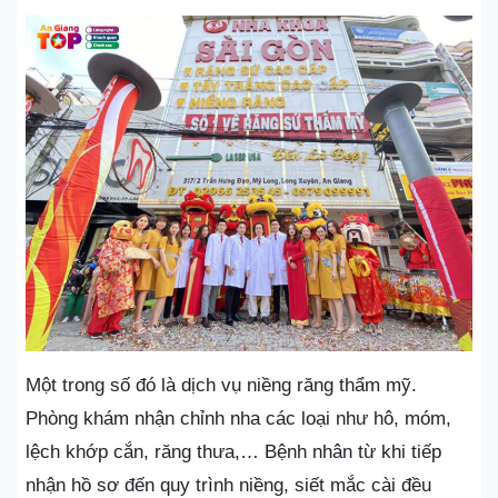
Một trong số đó là dịch vụ niềng răng thẩm mỹ.
Phòng khám nhận chỉnh nha các loại như hô, móm,
lệch khớp cắn, răng thưa,… Bệnh nhân từ khi tiếp
nhận hồ sơ đến quy trình niềng, siết mắc cài đều