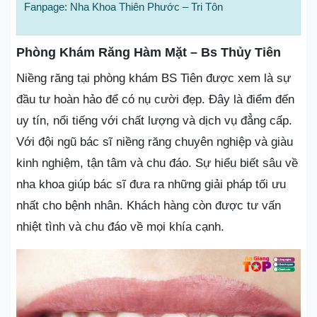
Fanpage: Nha Khoa Thiên Phước – Tri Tôn
Phòng Khám Răng Hàm Mặt – Bs Thủy Tiên
Niềng răng tại phòng khám BS Tiên được xem là sự
đầu tư hoàn hảo để có nụ cười đẹp. Đây là điểm đến
uy tín, nổi tiếng với chất lượng và dịch vụ đẳng cấp.
Với đội ngũ bác sĩ niềng răng chuyên nghiệp và giàu
kinh nghiệm, tận tâm và chu đáo. Sự hiểu biết sâu về
nha khoa giúp bác sĩ đưa ra những giải pháp tối ưu
nhất cho bệnh nhân. Khách hàng còn được tư vấn
nhiệt tình và chu đáo về mọi khía cạnh.