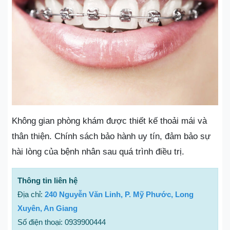
Không gian phòng khám được thiết kế thoải mái và
thân thiện. Chính sách bảo hành uy tín, đảm bảo sự
hài lòng của bệnh nhân sau quá trình điều trị.
Thông tin liên hệ
Địa chỉ:
240 Nguyễn Văn Linh, P. Mỹ Phước, Long
Xuyên, An Giang
Số điện thoại: 0939900444