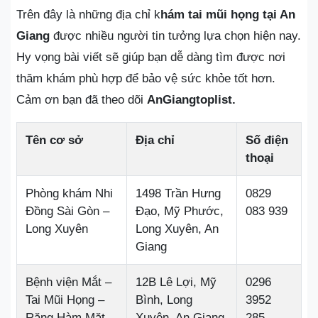
Trên đây là những địa chỉ k
hám tai mũi họng tại An
Giang
được nhiều người tin tưởng lựa chọn hiện nay.
Hy vọng bài viết sẽ giúp bạn dễ dàng tìm được nơi
thăm khám phù hợp để bảo vệ sức khỏe tốt hơn.
Cảm ơn bạn đã theo dõi
AnGiangtoplist.
Tên cơ sở
Địa chỉ
Số điện
thoại
Phòng khám Nhi
1498 Trần Hưng
0829
Đồng Sài Gòn –
Đạo, Mỹ Phước,
083 939
Long Xuyên
Long Xuyên, An
Giang
Bệnh viện Mắt –
12B Lê Lợi, Mỹ
0296
Tai Mũi Họng –
Bình, Long
3952
Răng Hàm Mặt
Xuyên, An Giang
285