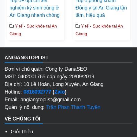
Top 5+ địa chỉ xét
Top 5 phòng khám
nghiệm ký sinh trùng ở
Đông y tại An Giang tận
An Giang nhanh chóng
tâm, hiệu quả
Y tế - Sức khỏe tại An
Y tế - Sức khỏe tại An
Giang
Giang
ANGIANGTOPLIST
Đơn vị chủ quản: Công ty DanaSEO
MST: 0402001765 cấp ngày 20/09/2019
Địa chỉ: 10 Lê Hoàn, Long Xuyên, An Giang
Hotline:
0816092777
(
Zalo
)
Email: angiangtoplist@gmail.com
Quản lý nội dung:
Trần Phan Thanh Tuyền
VỀ CHÚNG TÔI
Giới thiệu