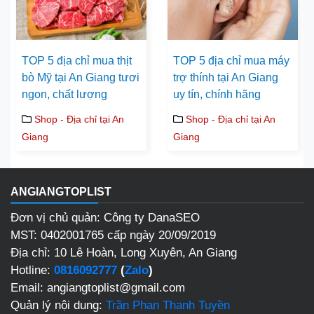
TOP 5 địa chỉ mua thịt
TOP 5 địa chỉ mua máy
bò Mỹ tại An Giang tươi
trợ thính tại An Giang
ngon, chất lượng
uy tín, chính hãng
Shop - Địa chỉ tại An
Shop - Địa chỉ tại An
Giang
Giang
ANGIANGTOPLIST
Đơn vị chủ quản: Công ty DanaSEO
MST: 0402001765 cấp ngày 20/09/2019
Địa chỉ: 10 Lê Hoàn, Long Xuyên, An Giang
Hotline:
0816092777
(
Zalo
)
Email: angiangtoplist@gmail.com
Quản lý nội dung:
Trần Phan Thanh Tuyền