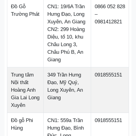
Đồ Gỗ
CN1: 19/6A Trần
0866 052 828
Trường Phát
Hưng Đạo, Long
–
Xuyên, An Giang
0981412821
CN2: 299 Hoàng
Diệu, tổ 10, khu
Châu Long 3,
Châu Phú B, An
Giang
Trung tâm
349 Trần Hưng
0918555151
Nội thất
Đạo, Mỹ Quý,
Hoàng Anh
Long Xuyên, An
Gia Lai Long
Giang
Xuyên
Đồ gỗ Phi
CN1: 559a Trần
0918555151
Hùng
Hưng Đạo, Bình
Đức, Long