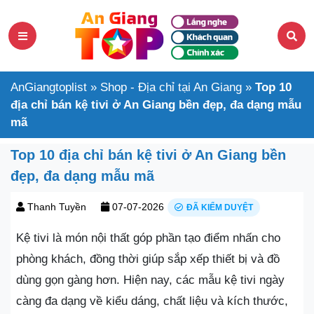
AnGiangtoplist
»
Shop - Địa chỉ tại An Giang
»
Top 10
địa chỉ bán kệ tivi ở An Giang bền đẹp, đa dạng mẫu
mã
Top 10 địa chỉ bán kệ tivi ở An Giang bền
đẹp, đa dạng mẫu mã
Thanh Tuyền
07-07-2026
ĐÃ KIỂM DUYỆT
Kệ tivi là món nội thất góp phần tạo điểm nhấn cho
phòng khách, đồng thời giúp sắp xếp thiết bị và đồ
dùng gọn gàng hơn. Hiện nay, các mẫu kệ tivi ngày
càng đa dạng về kiểu dáng, chất liệu và kích thước,