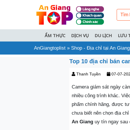
ẨM THỰC
DỊCH VỤ
DU LỊCH
LƯU 
AnGiangtoplist
»
Shop - Địa chỉ tại An Giang
Top 10 địa chỉ bán cam
Thanh Tuyền
07-07-20
Camera giám sát ngày càng 
nhiều công trình khác. Vi
phẩm chính hãng, được tư 
chưa biết nên chọn địa ch
An Giang
uy tín ngay sau 