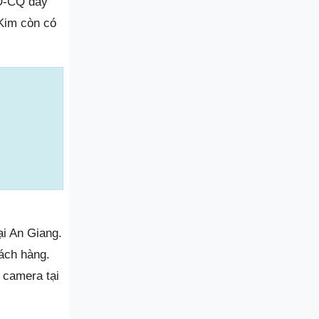
CO-CQ đầy
Kim còn có
ại An Giang.
ách hàng.
 camera tại