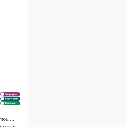
 Imou,…