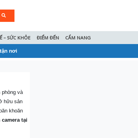
TẾ – SỨC KHỎE
ĐIỂM ĐẾN
CẨM NANG
 tận nơi
n phòng và
sở hữu sản
 băn khoăn
n
camera tại