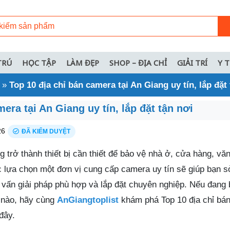
TRÚ
HỌC TẬP
LÀM ĐẸP
SHOP – ĐỊA CHỈ
GIẢI TRÍ
Y 
»
Top 10 địa chỉ bán camera tại An Giang uy tín, lắp đặt
era tại An Giang uy tín, lắp đặt tận nơi
26
ĐÃ KIỂM DUYỆT
trở thành thiết bị cần thiết để bảo vệ nhà ở, cửa hàng, vă
ệc lựa chọn một đơn vị cung cấp camera uy tín sẽ giúp bạn 
vấn giải pháp phù hợp và lắp đặt chuyên nghiệp. Nếu đang
ỉ nào, hãy cùng
AnGiangtoplist
khám phá Top 10 địa chỉ bá
đây.