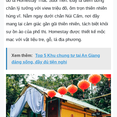
đó là Homestay Thác Suối Tiên. Đây là điểm dừng
chân lý tưởng với view triệu đô, ôm trọn thiên nhiên
hùng vĩ. Nằm ngay dưới chân Núi Cấm, nơi đây
mang lại cảm giác gần gũi thiên nhiên, tách biệt khỏi
sự ồn ào của phố thị. Homestay được thiết kế mộc
mạc với vật liệu tre, gỗ, lá địa phương.
Xem thêm:
Top 5 Khu chung tư tại An Giang
đáng sống, đầy đủ tiện nghi