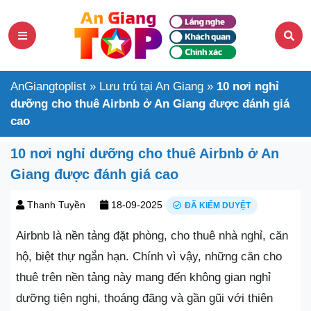
AnGiangtoplist
»
Lưu trú tại An Giang
»
10 nơi nghỉ
dưỡng cho thuê Airbnb ở An Giang được đánh giá
cao
10 nơi nghỉ dưỡng cho thuê Airbnb ở An
Giang được đánh giá cao
Thanh Tuyền
18-09-2025
ĐÃ KIỂM DUYỆT
Airbnb là nền tảng đặt phòng, cho thuê nhà nghỉ, căn
hộ, biệt thự ngắn hạn. Chính vì vậy, những căn cho
thuê trên nền tảng này mang đến không gian nghỉ
dưỡng tiện nghi, thoáng đãng và gần gũi với thiên