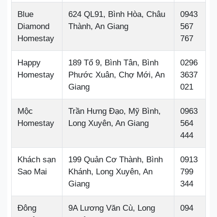
Blue
624 QL91, Bình Hòa, Châu
0943
Diamond
Thành, An Giang
567
Homestay
767
Happy
189 Tổ 9, Bình Tân, Bình
0296
Homestay
Phước Xuân, Chợ Mới, An
3637
Giang
021
Mộc
Trần Hưng Đạo, Mỹ Bình,
0963
Homestay
Long Xuyên, An Giang
564
444
Khách sạn
199 Quản Cơ Thành, Bình
0913
Sao Mai
Khánh, Long Xuyên, An
799
Giang
344
Đông
9A Lương Văn Cù, Long
094